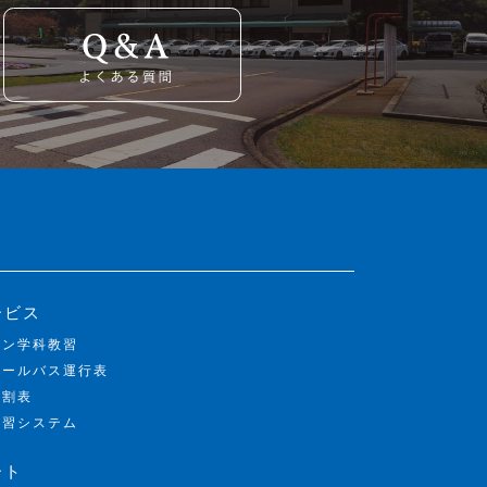
ービス
イン学科教習
クールバス運行表
間割表
学習システム
ート