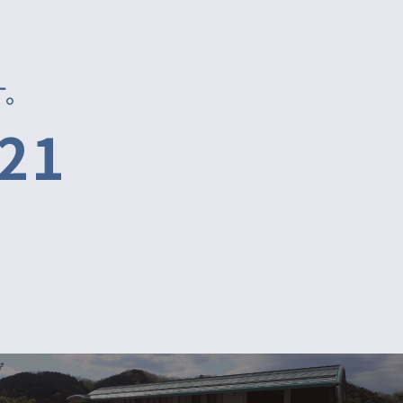
す。
321
）