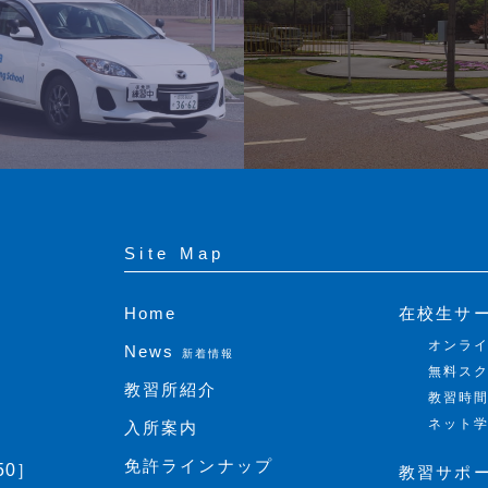
Site Map
Home
在校生サ
オンラ
News
新着情報
無料ス
教習所紹介
教習時
ネット
入所案内
免許ラインナップ
50］
教習サポ